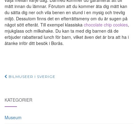
välja mellan varje dag. Därmed kommer du garanterat att bli
mätt innan du lämnar. Förutom att du kommer äta dig mätt kan
du sätta dig ner och vila benen en stund i en mysig och trevlig
miljö. Dessutom finns det en efterrättsmeny om du är sugen på
något sött efteråt. Till exempel klassiska
chocolate chip cookies
,
mjukglass och milkshake. Du kan ta med dig barnen då de
erbjuder rabatterad lunch för barn, vilket även det är bra att ha i
åtanke inför ditt besök i Borås.
Post
BILMUSEER I SVERIGE
navigation
KATEGORIER
Museum