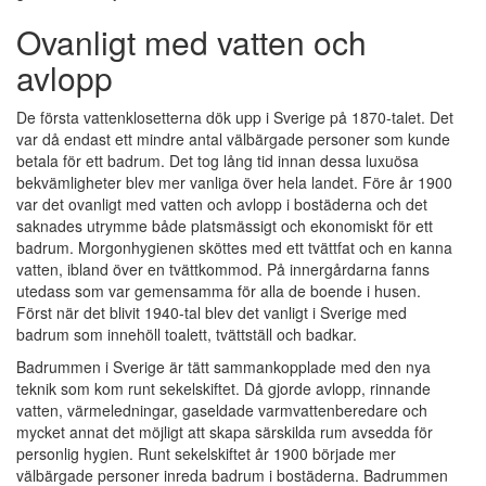
Ovanligt med vatten och
avlopp
De första vattenklosetterna dök upp i Sverige på 1870-talet. Det
var då endast ett mindre antal välbärgade personer som kunde
betala för ett badrum. Det tog lång tid innan dessa luxuösa
bekvämligheter blev mer vanliga över hela landet. Före år 1900
var det ovanligt med vatten och avlopp i bostäderna och det
saknades utrymme både platsmässigt och ekonomiskt för ett
badrum. Morgonhygienen sköttes med ett tvättfat och en kanna
vatten, ibland över en tvättkommod. På innergårdarna fanns
utedass som var gemensamma för alla de boende i husen.
Först när det blivit 1940-tal blev det vanligt i Sverige med
badrum som innehöll toalett, tvättställ och badkar.
Badrummen i Sverige är tätt sammankopplade med den nya
teknik som kom runt sekelskiftet. Då gjorde avlopp, rinnande
vatten, värmeledningar, gaseldade varmvattenberedare och
mycket annat det möjligt att skapa särskilda rum avsedda för
personlig hygien. Runt sekelskiftet år 1900 började mer
välbärgade personer inreda badrum i bostäderna. Badrummen