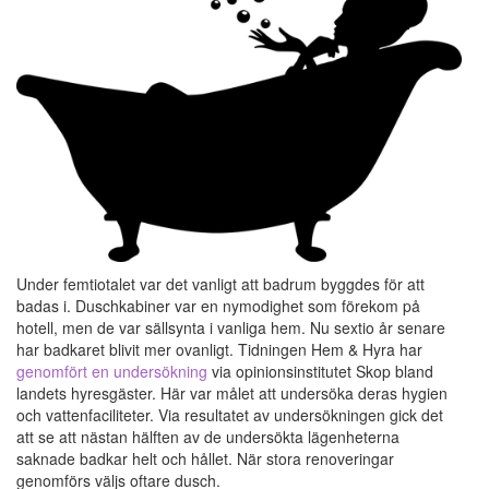
Under femtiotalet var det vanligt att badrum byggdes för att
badas i. Duschkabiner var en nymodighet som förekom på
hotell, men de var sällsynta i vanliga hem. Nu sextio år senare
har badkaret blivit mer ovanligt. Tidningen Hem & Hyra har
genomfört en undersökning
via opinionsinstitutet Skop bland
landets hyresgäster. Här var målet att undersöka deras hygien
och vattenfaciliteter. Via resultatet av undersökningen gick det
att se att nästan hälften av de undersökta lägenheterna
saknade badkar helt och hållet. När stora renoveringar
genomförs väljs oftare dusch.