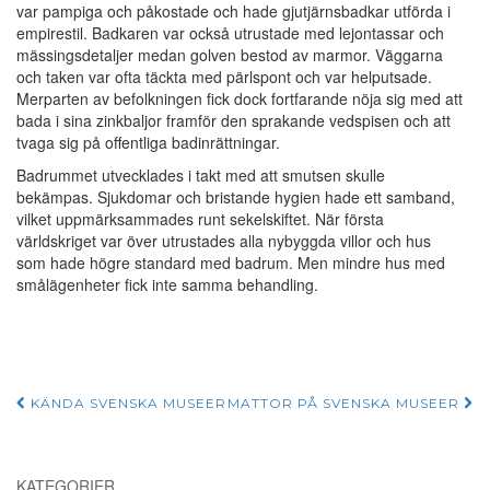
var pampiga och påkostade och hade gjutjärnsbadkar utförda i
empirestil. Badkaren var också utrustade med lejontassar och
mässingsdetaljer medan golven bestod av marmor. Väggarna
och taken var ofta täckta med pärlspont och var helputsade.
Merparten av befolkningen fick dock fortfarande nöja sig med att
bada i sina zinkbaljor framför den sprakande vedspisen och att
tvaga sig på offentliga badinrättningar.
Badrummet utvecklades i takt med att smutsen skulle
bekämpas. Sjukdomar och bristande hygien hade ett samband,
vilket uppmärksammades runt sekelskiftet. När första
världskriget var över utrustades alla nybyggda villor och hus
som hade högre standard med badrum. Men mindre hus med
smålägenheter fick inte samma behandling.
Post
KÄNDA SVENSKA MUSEER
MATTOR PÅ SVENSKA MUSEER
navigation
KATEGORIER